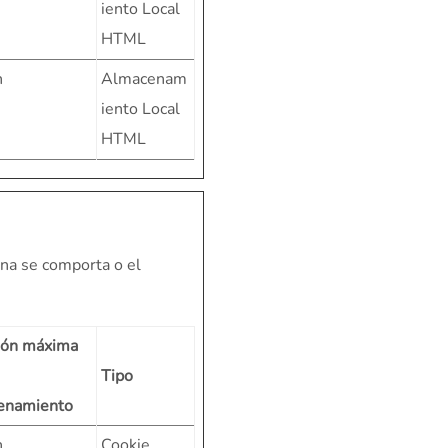
iento Local
HTML
n
Almacenam
iento Local
HTML
ina se comporta o el
ión máxima
Tipo
enamiento
n
Cookie