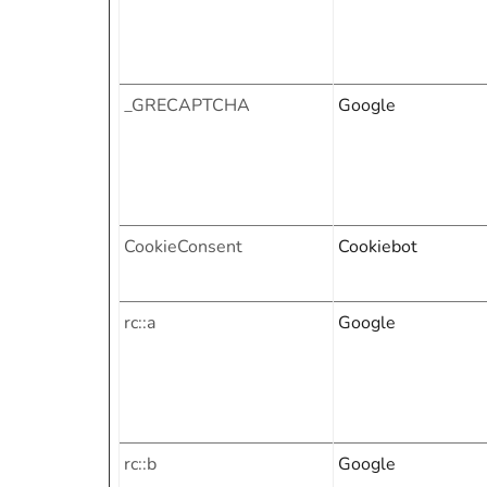
_GRECAPTCHA
Google
CookieConsent
Cookiebot
rc::a
Google
rc::b
Google