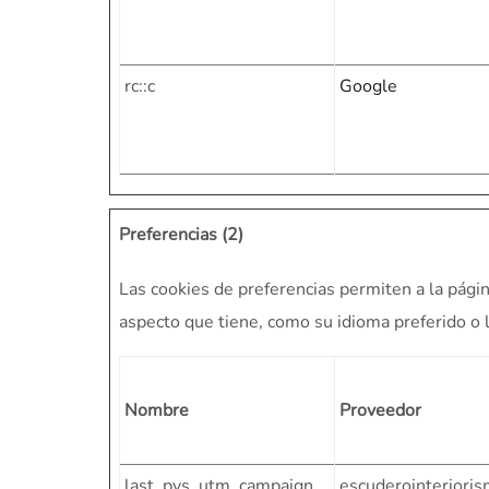
rc::c
Google
Preferencias (2)
Las cookies de preferencias permiten a la pági
aspecto que tiene, como su idioma preferido o 
Nombre
Proveedor
last_pys_utm_campaign
escuderointerioris